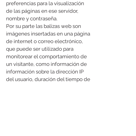
preferencias para la visualización
de las páginas en ese servidor,
nombre y contraseña.
Por su parte las balizas web son
imágenes insertadas en una página
de internet o correo electrónico,
que puede ser utilizado para
monitorear el comportamiento de
un visitante, como información de
información sobre la dirección IP
del usuario, duración del tiempo de
interacción en dicha página y el tipo
de navegador utilizado, entre otros.
Le informamos que utilizamos
cookies y web beacons para
obtener información personal de
usted, como la siguiente:
​ Su tipo de navegador y sistema